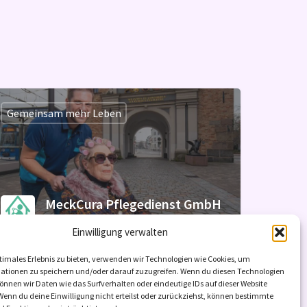
Gemeinsam mehr Leben
MeckCura Pflegedienst GmbH
Freie Kapazitäten: 10
Einwilligung verwalten
timales Erlebnis zu bieten, verwenden wir Technologien wie Cookies, um
Pflegeberatung nach §37.3
+2
ationen zu speichern und/oder darauf zuzugreifen. Wenn du diesen Technologien
nnen wir Daten wie das Surfverhalten oder eindeutige IDs auf dieser Website
Wenn du deine Einwilligung nicht erteilst oder zurückziehst, können bestimmte