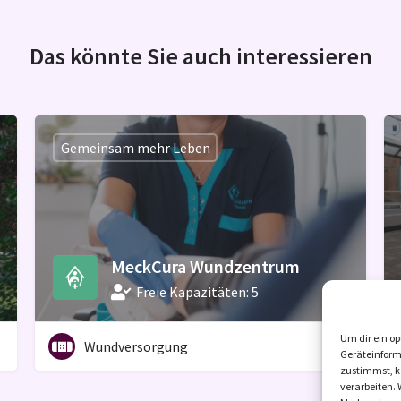
Das könnte Sie auch interessieren
Gemeinsam mehr Leben
MeckCura Wundzentrum
Freie Kapazitäten: 5
Um dir ein op
Wundversorgung
Geräteinform
zustimmst, kö
verarbeiten. 