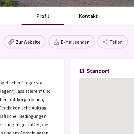
Profil
Kontakt
Zur Website
E-Mail senden
Teilen
Standort
ngelischer Träger von
legen“, „assistieren“ und
chen mit körperlichen,
Der diakonische Auftrag
haftlicher Bedingungen
eistungen gestaltet, die
ssen und am Gemeinwesen