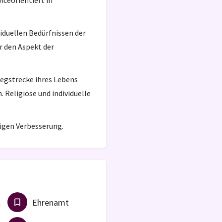
iceorientiert in
viduellen Bedürfnissen der
r den Aspekt der
Wegstrecke ihres Lebens
 Religiöse und individuelle
igen Verbesserung.
st
Ehrenamt