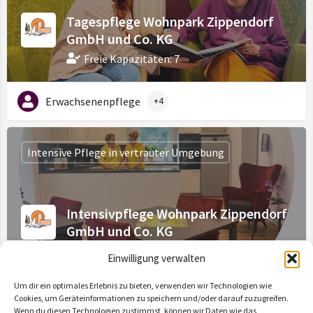
Tagespflege Wohnpark Zippendorf
GmbH und Co. KG
Freie Kapazitäten: 7
Erwachsenenpflege
+4
Intensive Pflege in vertrauter Umgebung
Intensivpflege Wohnpark Zippendorf
GmbH und Co. KG
Freie Kapazitäten: 1
Einwilligung verwalten
Um dir ein optimales Erlebnis zu bieten, verwenden wir Technologien wie
Doppelzimmer - männlich
+2
Cookies, um Geräteinformationen zu speichern und/oder darauf zuzugreifen.
Wenn du diesen Technologien zustimmst, können wir Daten wie das