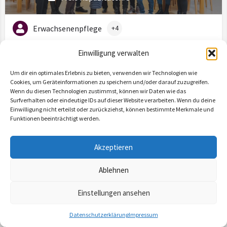
Erwachsenenpflege
+4
Einwilligung verwalten
Um dir ein optimales Erlebnis zu bieten, verwenden wir Technologien wie
Cookies, um Geräteinformationen zu speichern und/oder darauf zuzugreifen.
Wenn du diesen Technologien zustimmst, können wir Daten wie das
Surfverhalten oder eindeutige IDs auf dieser Website verarbeiten. Wenn du deine
Einwilligung nicht erteilst oder zurückziehst, können bestimmte Merkmale und
Funktionen beeinträchtigt werden.
W&W Pflegedienstleistung MV GmbH
Freie Kapazitäten: 4
Akzeptieren
Erwachsenenpflege
+6
Ablehnen
Einstellungen ansehen
Map view
Datenschutzerklärung
Impressum