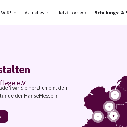
WIR!
Aktuelles
Jetzt fördern
Schulungs- & 
stalten
flege e.V.
den wir Sie herzlich ein, den
otunde der HanseMesse in
5