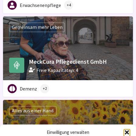
Erwachsenenpflege
+4
Gemeinsam mehr Leben
MeckCura Pflegedienst GmbH
Freie Kapazitäten: 4
Demenz
+2
Alles aus einer Hand.
Ambulanter Pflegedienst Martina
Einwilligung verwalten