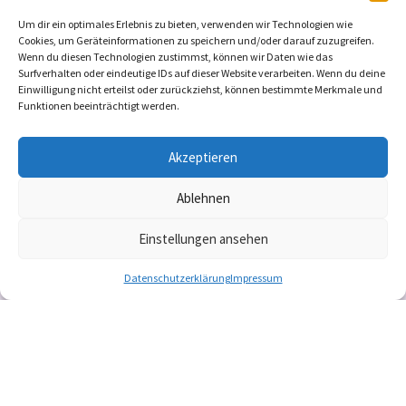
Baltz GmbH - Bereich ambulant
Wolgast
Um dir ein optimales Erlebnis zu bieten, verwenden wir Technologien wie
Cookies, um Geräteinformationen zu speichern und/oder darauf zuzugreifen.
Freie Kapazitäten: 5
Wenn du diesen Technologien zustimmst, können wir Daten wie das
Surfverhalten oder eindeutige IDs auf dieser Website verarbeiten. Wenn du deine
Einwilligung nicht erteilst oder zurückziehst, können bestimmte Merkmale und
Demenz
Funktionen beeinträchtigt werden.
+2
Akzeptieren
Ablehnen
Einstellungen ansehen
Datenschutzerklärung
Impressum
Copyright © 2024 zukunftsfeste PFLEGE e.V. – Alle
Rechte vorbehalten.