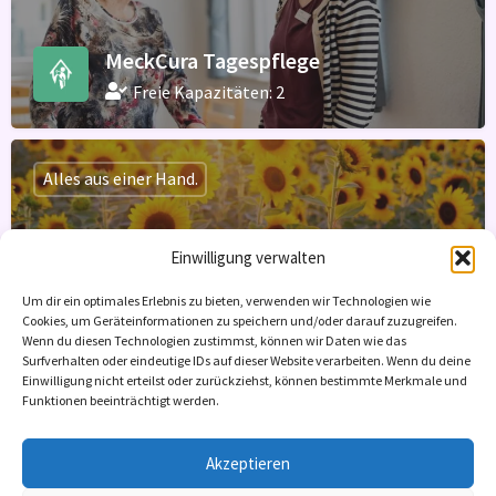
MeckCura Tagespflege
Freie Kapazitäten: 2
Alles aus einer Hand.
Einwilligung verwalten
Ambulanter Pflegedienst Martina
Baltz GmbH - Tagespflege Zinnowitz
Um dir ein optimales Erlebnis zu bieten, verwenden wir Technologien wie
Cookies, um Geräteinformationen zu speichern und/oder darauf zuzugreifen.
Freie Kapazitäten: 2
Wenn du diesen Technologien zustimmst, können wir Daten wie das
Surfverhalten oder eindeutige IDs auf dieser Website verarbeiten. Wenn du deine
Einwilligung nicht erteilst oder zurückziehst, können bestimmte Merkmale und
Demenz
Funktionen beeinträchtigt werden.
Akzeptieren