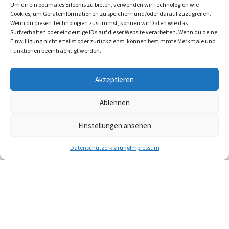
Pflegeberatung Nadine Bohn
Um dir ein optimales Erlebnis zu bieten, verwenden wir Technologien wie
Cookies, um Geräteinformationen zu speichern und/oder darauf zuzugreifen.
Freie Kapazitäten: 25
Wenn du diesen Technologien zustimmst, können wir Daten wie das
Surfverhalten oder eindeutige IDs auf dieser Website verarbeiten. Wenn du deine
Einwilligung nicht erteilst oder zurückziehst, können bestimmte Merkmale und
Individuelle Schulung
Funktionen beeinträchtigt werden.
+1
Akzeptieren
Ablehnen
Einstellungen ansehen
Datenschutzerklärung
Impressum
Copyright © 2024 zukunftsfeste PFLEGE e.V. – Alle
Rechte vorbehalten.
Impressum
|
Datenschutz
|
Kontakt