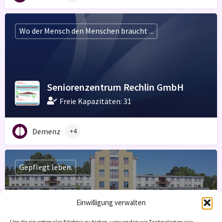
Wo der Mensch den Menschen braucht ...
Seniorenzentrum Rechlin GmbH
Freie Kapazitäten: 31
Demenz
+4
Gepflegt leben.
Einwilligung verwalten
Um dir ein optimales Erlebnis zu bieten, verwenden wir Technologien wie