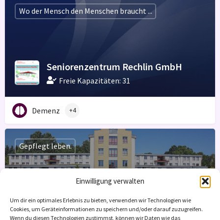
Wo der Mensch den Menschen braucht ...
Seniorenzentrum Rechlin GmbH
Freie Kapazitäten: 31
Demenz
+4
Gepflegt leben.
Einwilligung verwalten
Nikolaiheim
Um dir ein optimales Erlebnis zu bieten, verwenden wir Technologien wie
Cookies, um Geräteinformationen zu speichern und/oder darauf zuzugreifen.
Freie Kapazitäten: 4
Wenn du diesen Technologien zustimmst, können wir Daten wie das