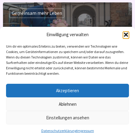
Gemeinsam mehr Leben
Einwilligung verwalten
MeckCura Pflegedienst GmbH
Um dir ein optimales Erlebnis zu bieten, verwenden wir Technologien wie
Cookies, um Geräteinformationen zu speichern und/oder darauf zuzugreifen.
Freie Kapazitäten: 10
Wenn du diesen Technologien zustimmst, können wir Daten wie das
Surfverhalten oder eindeutige IDs auf dieser Website verarbeiten. Wenn du deine
Einwilligung nicht erteilst oder zurückziehst, können bestimmte Merkmale und
Pflegeberatung nach §37.3
Funktionen beeinträchtigt werden.
+2
Akzeptieren
Ablehnen
Einstellungen ansehen
Datenschutzerklärung
Impressum