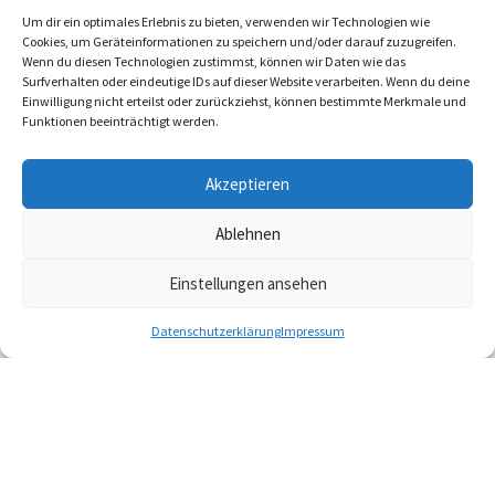
MeckCura Pflegedienst GmbH
Um dir ein optimales Erlebnis zu bieten, verwenden wir Technologien wie
Cookies, um Geräteinformationen zu speichern und/oder darauf zuzugreifen.
Freie Kapazitäten: 10
Wenn du diesen Technologien zustimmst, können wir Daten wie das
Surfverhalten oder eindeutige IDs auf dieser Website verarbeiten. Wenn du deine
Einwilligung nicht erteilst oder zurückziehst, können bestimmte Merkmale und
Pflegeberatung nach §37.3
Funktionen beeinträchtigt werden.
+2
Akzeptieren
Ablehnen
Einstellungen ansehen
Datenschutzerklärung
Impressum
Copyright © 2024 zukunftsfeste PFLEGE e.V. – Alle
Rechte vorbehalten.
Impressum
|
Datenschutz
|
Kontakt