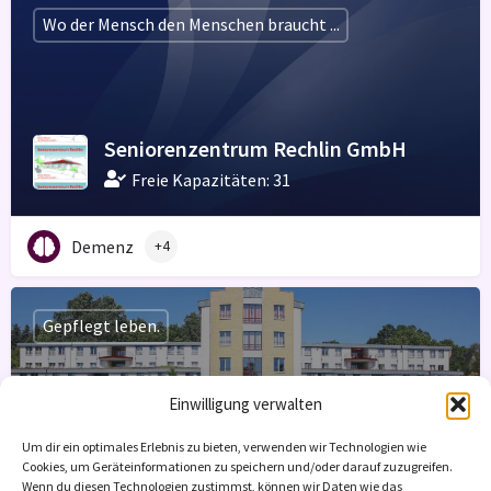
Wo der Mensch den Menschen braucht ...
Seniorenzentrum Rechlin GmbH
Freie Kapazitäten: 31
Demenz
+4
Gepflegt leben.
Einwilligung verwalten
Nikolaiheim
Um dir ein optimales Erlebnis zu bieten, verwenden wir Technologien wie
Cookies, um Geräteinformationen zu speichern und/oder darauf zuzugreifen.
Freie Kapazitäten: 4
Wenn du diesen Technologien zustimmst, können wir Daten wie das