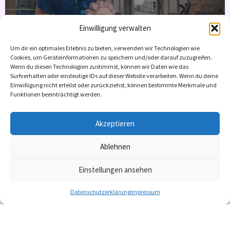
Einwilligung verwalten
MeckCura Pflegedienst GmbH
Um dir ein optimales Erlebnis zu bieten, verwenden wir Technologien wie
Cookies, um Geräteinformationen zu speichern und/oder darauf zuzugreifen.
Freie Kapazitäten: 10
Wenn du diesen Technologien zustimmst, können wir Daten wie das
Surfverhalten oder eindeutige IDs auf dieser Website verarbeiten. Wenn du deine
Einwilligung nicht erteilst oder zurückziehst, können bestimmte Merkmale und
Pflegeberatung nach §37.3
Funktionen beeinträchtigt werden.
+2
Akzeptieren
Ablehnen
Einstellungen ansehen
Datenschutzerklärung
Impressum
Copyright © 2024 zukunftsfeste PFLEGE e.V. – Alle
Rechte vorbehalten.