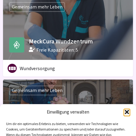
Gemeinsam mehr Leben
MeckCura Wundzentrum
Freie Kapazitäten: 5
Wundversorgung
Gemeinsam mehr Leben
Einwilligung verwalten
MeckCura Pflegedienst GmbH
Um dir ein optimales Erlebnis zu bieten, verwenden wir Technologien wie
Cookies, um Geräteinformationen zu speichern und/oder darauf zuzugreifen.
Freie Kapazitäten: 10
Wenn du diesen Technologien zustimmst, können wir Daten wie das