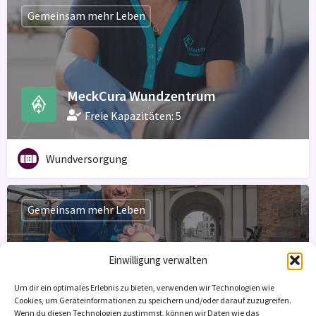
Gemeinsam mehr Leben
MeckCura Wundzentrum
Freie Kapazitäten: 5
Wundversorgung
Gemeinsam mehr Leben
Einwilligung verwalten
MeckCura Pflegedienst GmbH
Um dir ein optimales Erlebnis zu bieten, verwenden wir Technologien wie
Cookies, um Geräteinformationen zu speichern und/oder darauf zuzugreifen.
Freie Kapazitäten: 10
Wenn du diesen Technologien zustimmst, können wir Daten wie das