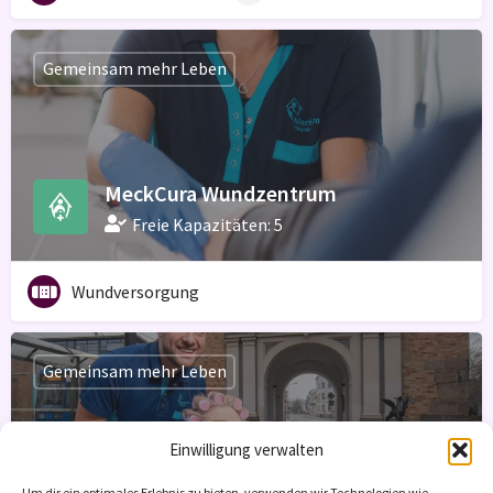
Gemeinsam mehr Leben
MeckCura Wundzentrum
Freie Kapazitäten: 5
Wundversorgung
Gemeinsam mehr Leben
Einwilligung verwalten
Um dir ein optimales Erlebnis zu bieten, verwenden wir Technologien wie