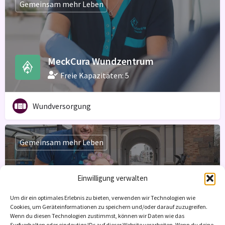
Gemeinsam mehr Leben
MeckCura Wundzentrum
Freie Kapazitäten: 5
Wundversorgung
Gemeinsam mehr Leben
Einwilligung verwalten
MeckCura Pflegedienst GmbH
Um dir ein optimales Erlebnis zu bieten, verwenden wir Technologien wie
Cookies, um Geräteinformationen zu speichern und/oder darauf zuzugreifen.
Freie Kapazitäten: 10
Wenn du diesen Technologien zustimmst, können wir Daten wie das
Surfverhalten oder eindeutige IDs auf dieser Website verarbeiten. Wenn du deine