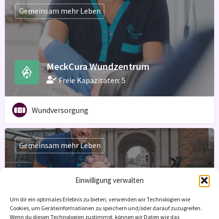
Gemeinsam mehr Leben
MeckCura Wundzentrum
Freie Kapazitäten: 5
Wundversorgung
Gemeinsam mehr Leben
Einwilligung verwalten
MeckCura Pflegedienst GmbH
Um dir ein optimales Erlebnis zu bieten, verwenden wir Technologien wie
Cookies, um Geräteinformationen zu speichern und/oder darauf zuzugreifen.
Freie Kapazitäten: 10
Wenn du diesen Technologien zustimmst, können wir Daten wie das