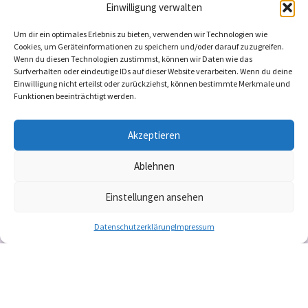
Einwilligung verwalten
Nikolaiheim
Um dir ein optimales Erlebnis zu bieten, verwenden wir Technologien wie
Cookies, um Geräteinformationen zu speichern und/oder darauf zuzugreifen.
Freie Kapazitäten: 4
Wenn du diesen Technologien zustimmst, können wir Daten wie das
Surfverhalten oder eindeutige IDs auf dieser Website verarbeiten. Wenn du deine
Einwilligung nicht erteilst oder zurückziehst, können bestimmte Merkmale und
Demenz
Funktionen beeinträchtigt werden.
+6
Akzeptieren
Ablehnen
Einstellungen ansehen
Datenschutzerklärung
Impressum
Copyright © 2024 zukunftsfeste PFLEGE e.V. – Alle
Rechte vorbehalten.