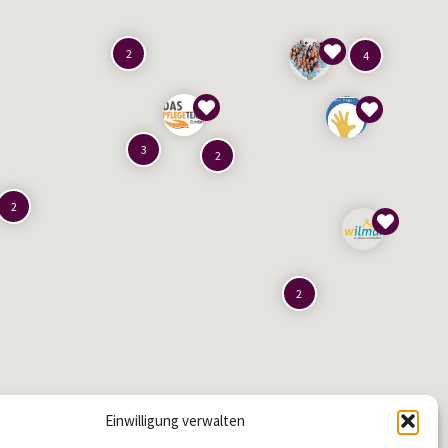
2
4
3
2
2
2
Einwilligung verwalten