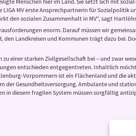
eiligte Menschen hier im Land. Sie setzt sich mit sozi
ie LIGA MV erste Ansprechpartnerin für Sozialpolitik u
kt den sozialen Zusammenhalt in MV“, sagt Hartlöhn
rausforderungen enorm. Darauf müssen wir gemeinsam
d, den Landkreisen und Kommunen trägt dazu bei. Doc
u einer starken Zivilgesellschaft bei – und zwar wesen
ngen entschieden entgegentreten. Inhaltlich möchte
enburg-Vorpommern ist ein Flächenland und die aktue
tem der Gesundheitsversorgung. Ambulante und stati
 in diesem fragilen System müssen sorgfältig antizipi