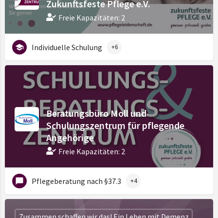
Zukunftsfeste Pflege e.V.
Freie Kapazitäten: 2
Individuelle Schulung
+6
Beratungsbüro Moll und
Schulungszentrum für pflegende
Angehörige
Freie Kapazitäten: 2
Pflegeberatung nach §37.3
+4
Zusammen schaffen wir das! Ein Leben mit Demenz